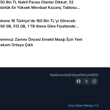
50 Bin TL Nakit Parası Olanlar Dikkat: 32
Günlük En Yüksek Mevduat Kazanç Tablosu
elli Oldu
phone 18 Türkiye'de 160 Bin TL'yi Görecek:
56 GB, 512 GB, 1 TB Alana Göre Fiyatlandırma
ahminleri!
Temmuz Zammı Öncesi Emekli Maaşı İçin Yeni
Rakam Ortaya Çıktı
Hakkımızda
Künye
İletişim
RSS
Ana Haber Medya 1.2