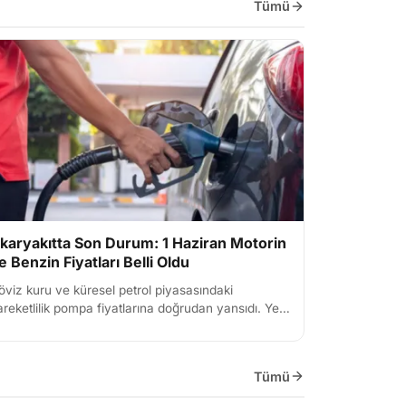
Tümü
karyakıtta Son Durum: 1 Haziran Motorin
e Benzin Fiyatları Belli Oldu
öviz kuru ve küresel petrol piyasasındaki
areketlilik pompa fiyatlarına doğrudan yansıdı. Yeni
yın ilk gününde depo fullemek isteyen araç
hipleri için 3 bü...
Tümü