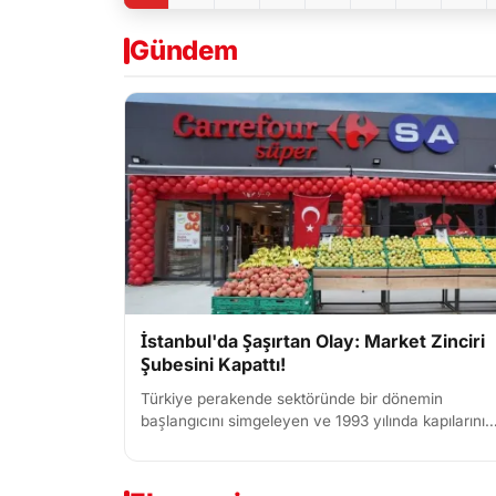
Gündem
İstanbul'da Şaşırtan Olay: Market Zinciri
Şubesini Kapattı!
Türkiye perakende sektöründe bir dönemin
başlangıcını simgeleyen ve 1993 yılında kapılarını
açan İçerenköy CarrefourSA, Citys İstanbul AVM
yönetimi ile yaşanan...