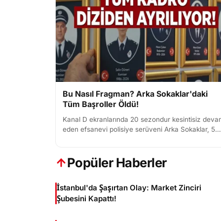
Bu Nasıl Fragman? Arka Sokaklar'daki
Tüm Başroller Öldü!
Kanal D ekranlarında 20 sezondur kesintisiz dev
eden efsanevi polisiye serüveni Arka Sokaklar, 5
Haziran Cuma günü yayınlanacak olan 751. bölüm
fragmanıyla iz...
Popüler Haberler
İstanbul'da Şaşırtan Olay: Market Zinciri
Şubesini Kapattı!