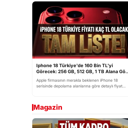
Iphone 18 Türkiye'de 160 Bin TL'yi
Görecek: 256 GB, 512 GB, 1 TB Alana Gör
Fiyatlandırma Tahminleri!
Apple firmasının merakla beklenen iPhone 18
serisinde depolama alanlarına göre detaylı fiyat
analizi belli oldu. iPhone 18, iPhone 18 Pro ve
iPhone 18 Pro Max m...
Magazin