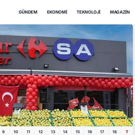
GÜNDEM
EKONOMI
TEKNOLOJI
MAGAZIN
r
9
10
11
12
13
14
15
16
17
18
T