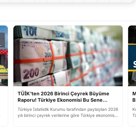
TÜİK'ten 2026 Birinci Çeyrek Büyüme
M
Raporu! Türkiye Ekonomisi Bu Sene
B
Büyüdü mü?
Türkiye İstatistik Kurumu tarafından paylaşılan 2026
K
yılı birinci çeyrek verilerine göre Türkiye ekonomisi
T
yüzde 2.5 oranında büyüme kaydetti. Bilgi ve
M
iletişim...
sı