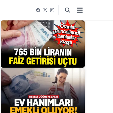
EKONOMI
Bankalar Yarışa Girdi: 765 Bin TL’nin 32
Günlük Kazancı Dikkat Çekti