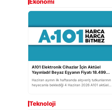
Ekonomi
A101 Elektronik Cihazlar İçin Aktüel
Yayınladı! Beyaz Eşyanın Fiyatı 18.499
TL'ye Düştü
Haziran ayının ilk haftasında alışveriş tutkunlarının
heyecanla beklediği 4 Haziran 2026 A101 aktüel
ürünler kataloğu mağazalardaki yerini alıyor. Beya
eşyadan...
Teknoloji