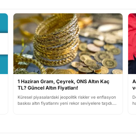
1 Haziran Gram, Çeyrek, ONS Altın Kaç
A
TL? Güncel Altın Fiyatları!
v
Küresel piyasalardaki jeopolitik riskler ve enflasyon
D
baskısı altın fiyatlarını yeni rekor seviyelere taşıdı.
h
z
Yeni ayın ilk işlem gününde 6.667 TL bandını aşan...
a
sa