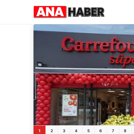
Ana Haber Sitesi - Son Dakika, Gündem ve Güncel Haberle
1
2
3
4
5
6
7
8