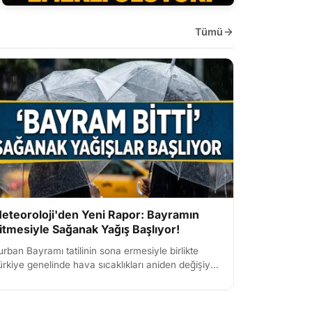
EKONOMI
Tümü
Ev Hanımlarına SGK Desteği Geliyor:
Emeklilik İçin Yeni Model Masada
eteoroloji'den Yeni Rapor: Bayramın
itmesiyle Sağanak Yağış Başlıyor!
urban Bayramı tatilinin sona ermesiyle birlikte
ürkiye genelinde hava sıcaklıkları aniden değişiyor.
eteoroloji verilerine göre 3 büyükşehirde
caklıklar me...