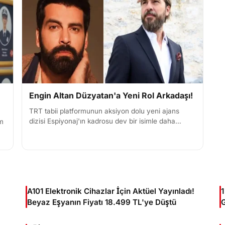
Engin Altan Düzyatan'a Yeni Rol Arkadaşı!
TRT tabii platformunun aksiyon dolu yeni ajans
dizisi Espiyonaj'ın kadrosu dev bir isimle daha
am
güçlendi. Engin Altan Düzyatan ve Yalçın
Hafızoğlu'nun başrolleri...
A101 Elektronik Cihazlar İçin Aktüel Yayınladı!
Beyaz Eşyanın Fiyatı 18.499 TL'ye Düştü
G