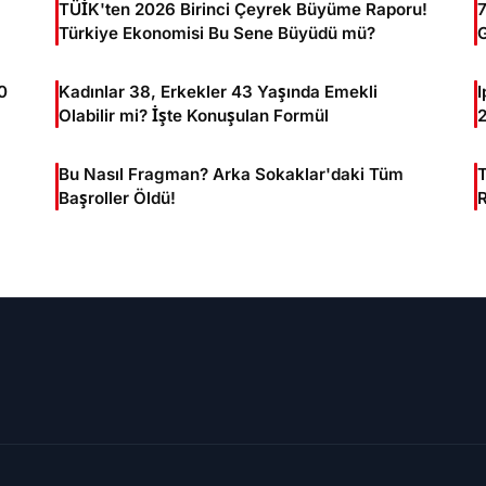
TÜİK'ten 2026 Birinci Çeyrek Büyüme Raporu!
7
Türkiye Ekonomisi Bu Sene Büyüdü mü?
B
0
Kadınlar 38, Erkekler 43 Yaşında Emekli
I
Olabilir mi? İşte Konuşulan Formül
2
T
Bu Nasıl Fragman? Arka Sokaklar'daki Tüm
Başroller Öldü!