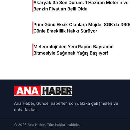
Akaryakıtta Son Durum: 1 Haziran Motorin ve
Benzin Fiyatları Belli Oldu
Prim Günü Eksik Olanlara Müjde: SGK’da 360
Günle Emeklilik Hakkı Sürüyor
Meteoroloji'den Yeni Rapor: Bayramın
Bitmesiyle Sağanak Yağış Başlıyor!
Ana Haber, Güncel haberler, son dakika gelişmeleri ve
daha fazlası
© 2026 Ana Haber. Tüm hakları saklıdır.