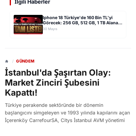
İlgili Haberler
Iphone 18 Türkiye'de 160 Bin TL'yi
Görecek: 256 GB, 512 GB, 1 TB Alana
Göre Fiyatlandırma Tahminleri!
30 Mayıs
/
GÜNDEM
İstanbul'da Şaşırtan Olay:
Market Zinciri Şubesini
Kapattı!
Türkiye perakende sektöründe bir dönemin
başlangıcını simgeleyen ve 1993 yılında kapılarını açan
İçerenköy CarrefourSA, Citys İstanbul AVM yönetimi
ile yaşanan tedarik krizinin ardından 33 yıllık
faaliyetine nokta koydu. Kurban Bayramı öncesi