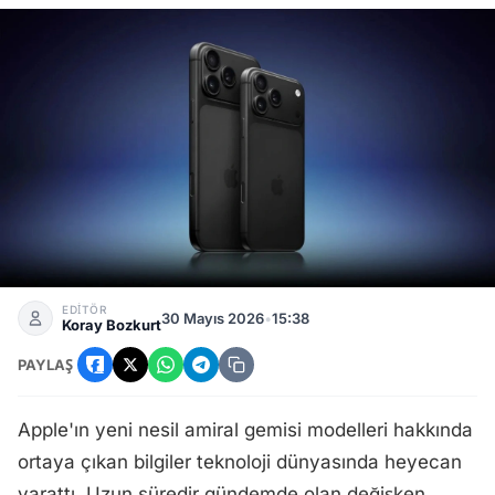
iPhone 18 Pro’da Kamera Krizi: Üretim Maliyeti Yüzde 50 Y
EDİTÖR
30 Mayıs 2026
•
15:38
Koray Bozkurt
PAYLAŞ
Apple'ın yeni nesil amiral gemisi modelleri hakkında
ortaya çıkan bilgiler teknoloji dünyasında heyecan
yarattı. Uzun süredir gündemde olan değişken