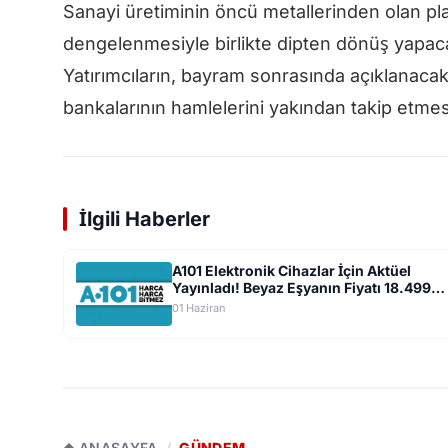
Sanayi üretiminin öncü metallerinden olan pla
dengelenmesiyle birlikte dipten dönüş yapacağı
Yatırımcıların, bayram sonrasında açıklanacak
bankalarının hamlelerini yakından takip etme
İlgili Haberler
A101 Elektronik Cihazlar İçin Aktüel
Yayınladı! Beyaz Eşyanın Fiyatı 18.499
TL'ye Düştü
01 Haziran
ANASAYFA
/
GÜNDEM