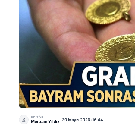
Gram Altında Yeni Tahmin: Bayramdan Sonra Rekor
EDİTÖR
30 Mayıs 2026
•
16:44
Mertcan Yıldız