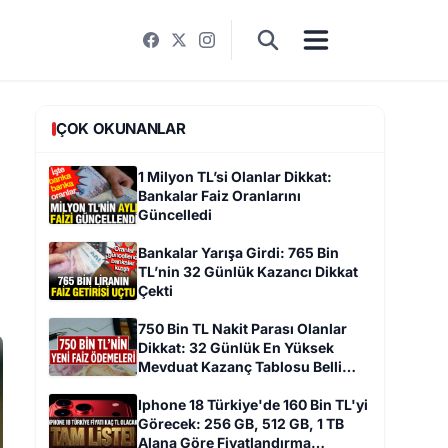
ÇOK OKUNANLAR
1 Milyon TL’si Olanlar Dikkat:
Bankalar Faiz Oranlarını
Güncelledi
Bankalar Yarışa Girdi: 765 Bin
TL’nin 32 Günlük Kazancı Dikkat
Çekti
750 Bin TL Nakit Parası Olanlar
Dikkat: 32 Günlük En Yüksek
Mevduat Kazanç Tablosu Belli
Oldu
Iphone 18 Türkiye'de 160 Bin TL'yi
Görecek: 256 GB, 512 GB, 1 TB
Alana Göre Fiyatlandırma