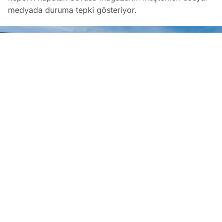
medyada duruma tepki gösteriyor.
İstanbul'da Şaşırtan Olay: Market Zinciri Şubesini Kapattı!
EDİTÖR
01 Haziran 2026
•
17:41
Mertcan Yıldız
PAYLAŞ
Türkiye perakende tarihinde alışveriş merkezi ve