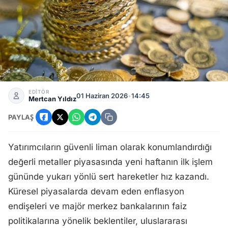
1 Haziran Gram, Çeyrek, ONS Altın Kaç TL? Güncel Altın Fiya
EDİTÖR
01 Haziran 2026
•
14:45
Mertcan Yıldız
PAYLAŞ
Yatırımcıların güvenli liman olarak konumlandırdığı
değerli metaller piyasasında yeni haftanın ilk işlem
gününde yukarı yönlü sert hareketler hız kazandı.
Küresel piyasalarda devam eden enflasyon
endişeleri ve majör merkez bankalarının faiz
politikalarına yönelik beklentiler, uluslararası