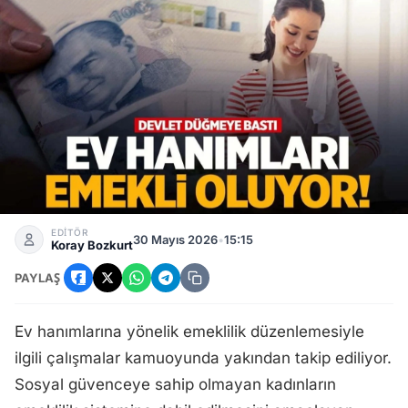
Ev Hanımlarına SGK Desteği Geliyor: Emeklilik İçin Yeni M
EDİTÖR
30 Mayıs 2026
•
15:15
Koray Bozkurt
PAYLAŞ
Ev hanımlarına yönelik emeklilik düzenlemesiyle
ilgili çalışmalar kamuoyunda yakından takip ediliyor.
Sosyal güvenceye sahip olmayan kadınların