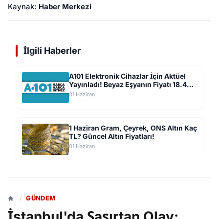
Kaynak:
Haber Merkezi
İlgili Haberler
A101 Elektronik Cihazlar İçin Aktüel
Yayınladı! Beyaz Eşyanın Fiyatı 18.499
TL'ye Düştü
01 Haziran
1 Haziran Gram, Çeyrek, ONS Altın Kaç
TL? Güncel Altın Fiyatları!
01 Haziran
/
GÜNDEM
İstanbul'da Şaşırtan Olay: