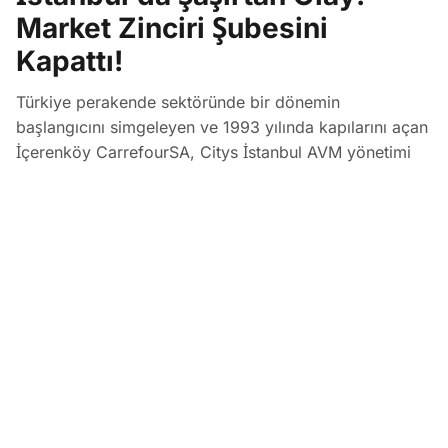
Market Zinciri Şubesini
Kapattı!
Türkiye perakende sektöründe bir dönemin
başlangıcını simgeleyen ve 1993 yılında kapılarını açan
İçerenköy CarrefourSA, Citys İstanbul AVM yönetimi
ile yaşanan tedarik krizinin ardından 33 yıllık
faaliyetine nokta koydu. Kurban Bayramı öncesi
kepenk kapatan devasa mağazanın müşterileri sosyal
medyada duruma tepki gösteriyor.