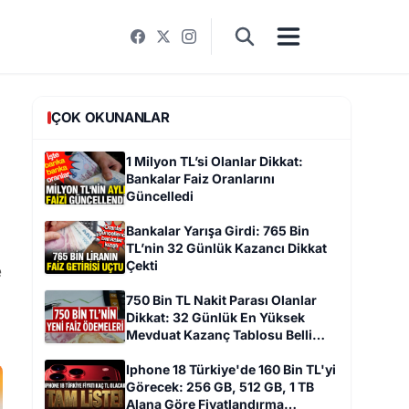
ÇOK OKUNANLAR
1 Milyon TL’si Olanlar Dikkat:
Bankalar Faiz Oranlarını
Güncelledi
l
Bankalar Yarışa Girdi: 765 Bin
TL’nin 32 Günlük Kazancı Dikkat
Çekti
e
750 Bin TL Nakit Parası Olanlar
Dikkat: 32 Günlük En Yüksek
Mevduat Kazanç Tablosu Belli
Oldu
Iphone 18 Türkiye'de 160 Bin TL'yi
Görecek: 256 GB, 512 GB, 1 TB
Alana Göre Fiyatlandırma